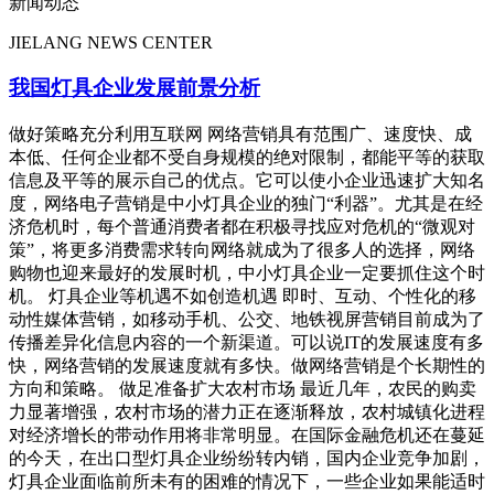
新闻动态
JIELANG NEWS CENTER
我国灯具企业发展前景分析
做好策略充分利用互联网 网络营销具有范围广、速度快、成
本低、任何企业都不受自身规模的绝对限制，都能平等的获取
信息及平等的展示自己的优点。它可以使小企业迅速扩大知名
度，网络电子营销是中小灯具企业的独门“利器”。尤其是在经
济危机时，每个普通消费者都在积极寻找应对危机的“微观对
策”，将更多消费需求转向网络就成为了很多人的选择，网络
购物也迎来最好的发展时机，中小灯具企业一定要抓住这个时
机。 灯具企业等机遇不如创造机遇 即时、互动、个性化的移
动性媒体营销，如移动手机、公交、地铁视屏营销目前成为了
传播差异化信息内容的一个新渠道。可以说IT的发展速度有多
快，网络营销的发展速度就有多快。做网络营销是个长期性的
方向和策略。 做足准备扩大农村市场 最近几年，农民的购卖
力显著增强，农村市场的潜力正在逐渐释放，农村城镇化进程
对经济增长的带动作用将非常明显。在国际金融危机还在蔓延
的今天，在出口型灯具企业纷纷转内销，国内企业竞争加剧，
灯具企业面临前所未有的困难的情况下，一些企业如果能适时