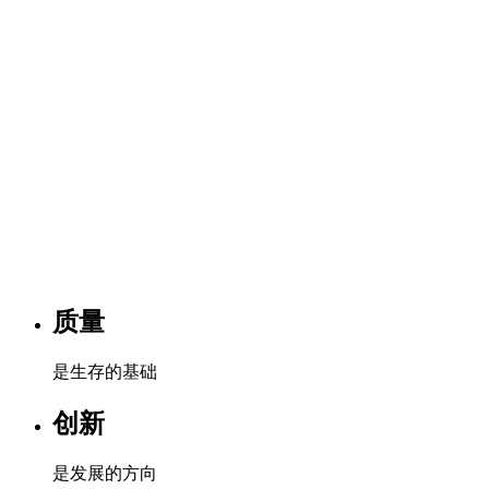
佛山市草莓视频官方下载APP灯饰照明有限公司始位于广东省
佛山市南海区罗村新光源产业基地内，是一家专业生产及开发
LED灯具（LED天花灯、LED射灯、LED格栅灯及LED光源）
和传统商业照明灯具、办公照明灯具、户外照明灯具的企业。
公司最早始创于1996，具有多年的灯饰生产经验并紧抓国内外
灯饰照明市场的发展趋势，不断创新，制造出款式新颖，品质
上乘的灯饰灯具。
质量
是生存的基础
创新
是发展的方向