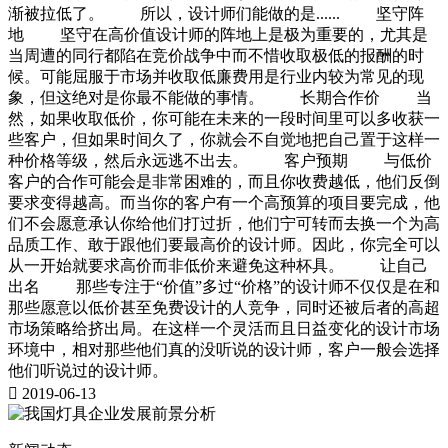
渐被拉低了。 所以，设计师们能做的是...... 坚守阵
地 坚守在高价值设计师的阵地上是极为重要的，尤其是
当周遭的同行都陷在竞价战争中而不惜收取极低的报酬的时
候。可能屈服于市场并收取低廉费用是行业内较为常见的现
象，但这绝对是你最不能做的事情。 长期合作价 当
然，如果收取低价，你可能在未来的一段时间里可以多收获一
些客户，但如果时间久了，你就会不自觉地把自己置于这样一
种价格等级，然后永远逃不出去。 客户预期 与低价
客户的合作可能会是非常困难的，而且你收费越低，他们反倒
要求变得越高。而当你的客户有一个高预算的项目要完成，他
们不会愿意承认你给他们打过折，他们宁可转而去换一个为高
品质工作、敢于跟他们要最高价的设计师。因此，你完全可以
从一开始就要求高价而非低价来避免这种杯具。 让自己
出名 那些专注于“价值”多过“价格”的设计师不仅仅是在和
那些愿意以低价甚至免费设计的人竞争，同时还被后者的高超
市场策略给挤出局。在这样一个灵活而且日益变化的设计市场
环境中，相对那些他们真的没听说的设计师，客户一般会选择
他们听说过的设计师。

2019-06-13