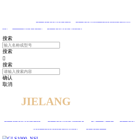
热门关键词：
草莓污视频网站
草莓视频在线观看网址控
制
LED射灯系列
草莓视频无限污
搜索
搜索

搜索
确认
取消
JIELANG
产品展示
草莓污视频网站
/
草莓视频无限污
/
电工电气
/
草莓视
频在线观看网址控制
/
下载专区