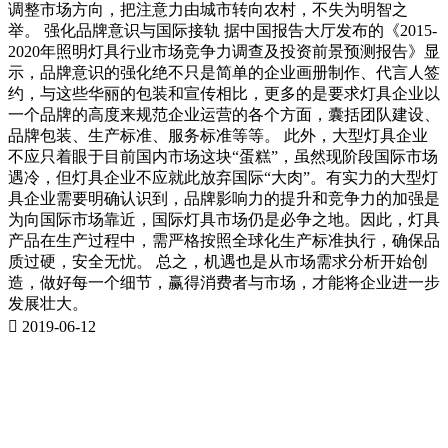
调整市场方向，把注意力由城市转向农村，不失为明智之
举。 强化品牌意识与国际接轨 据中国报告大厅发布的《2015-
2020年照明灯具行业市场竞争力调查及投资前景预测报告》显
示，品牌意识的强化绝不只是简单的企业画册制作、代言人签
约，与这些华丽的包装和宣传相比，更多的是要求灯具企业以
一个品牌的高度来规范企业运营的各个方面，囊括团队建设、
品牌包装、生产标准、服务标准等等。 此外，大型灯具企业
不应只着眼于目前国内市场这块“蛋糕”，虽然现阶段国际市场
遇冷，但灯具企业不应就此放弃国际“大肉”。有实力的大型灯
具企业需要明确认识到，品牌影响力的提升和竞争力的加强是
为向国际市场靠近，国际灯具市场仍是必争之地。因此，灯具
产品在生产过程中，需严格按照全球化生产标准执行，确保品
质过硬，安全无忧。 总之，机遇也是从市场需求分析开始创
造，做好每一个细节，赢得消费者与市场，才能将企业进一步
发展壮大。

2019-06-12
ABOUT JIELANG
走进草莓视频官方下载APP