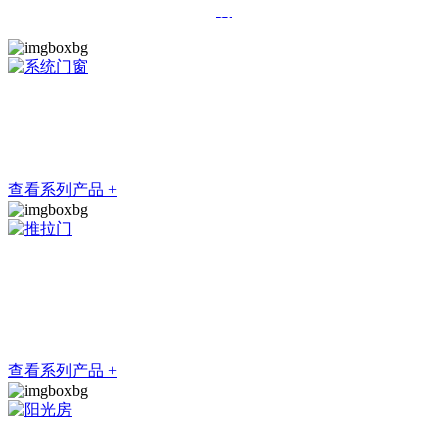
明
购物广场+筒灯
草莓视频官方下载APP能让每一个区间的光线明暗立体而流动
查看系列产品 +
商业广场+筒灯
草莓视频官方下载APP认为，每一盏灯都是有用的，草莓视频官方下
载APP能提供有针对性的空间风格设计
查看系列产品 +