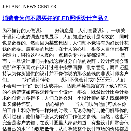
JIELANG NEWS CENTER
消费者为何不愿买好的LED照明设计产品？
为不懂行的人做设计 好消息是，人们喜爱设计。一项关
于设计心态的调查结果显示，人们知道好设计是有效的，同时
也是必要的。然而因为某些原因，人们却不觉得有为好设计花
钱的必要。最重要的原因，在于人的心理。很多人自信已很有
创造力，哪怕这些人真的一点相关专业技能都没有。 然
而，一旦设计师们去挑战这种过分自信的说辞，设计师就会遭
遇那种不仅喜欢在设计过程中指手画脚、乱给意见，而且还坚
持认为你所提供的设计并不像你说的那么值钱的非设计师客户
们。 “好”设计悖论 设计不像会计或IT，人们
不会就一个“好”设计达成共识，因此草莓视频官方下载APP真
的不清楚该如何客观评价一个设计。那么，既然设计比会计要
求的创造力多得多，人们总是会对一个设计师的能力既保持尊
重又保持怀疑。 信心错位 当人们认为他们可以在你
的工作上和你做得一样好的时候，无论你如何与他们解释你的
设计过程，他们都不会认为你的工作值太多钱。当然，这也不
完全是客户的错，在设计圈里大家都知道，有些设计师常会低
估自己的水平而收取低价，从而导致整个设计市场的价格都逐